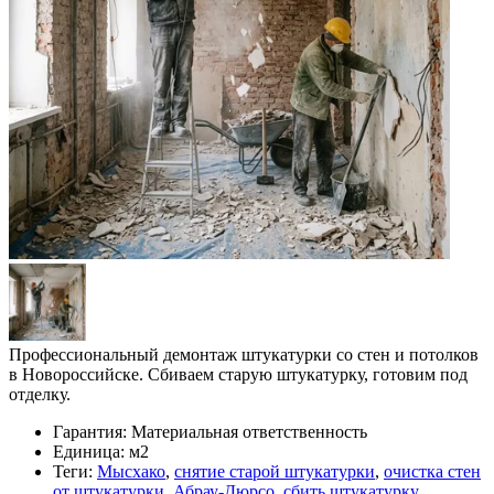
Профессиональный демонтаж штукатурки со стен и потолков
в Новороссийске. Сбиваем старую штукатурку, готовим под
отделку.
Гарантия:
Материальная ответственность
Единица:
м2
Теги:
Мысхако
,
снятие старой штукатурки
,
очистка стен
от штукатурки
,
Абрау-Дюрсо
,
сбить штукатурку
,