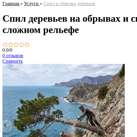
Главная
»
Услуги
»
Спил и обрезка деревьев
Спил деревьев на обрывах и с
сложном рельефе
0.0
/
0
0 отзывов
Сравнить