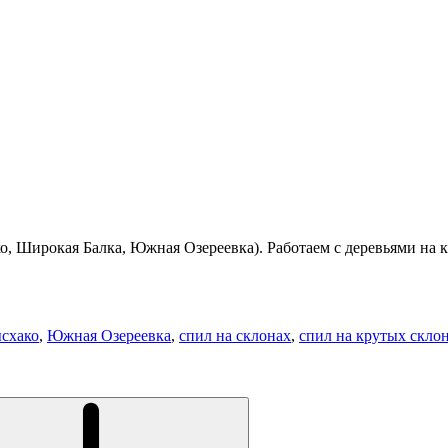
о, Широкая Балка, Южная Озереевка). Работаем с деревьями на 
схако
,
Южная Озереевка
,
спил на склонах
,
спил на крутых скло