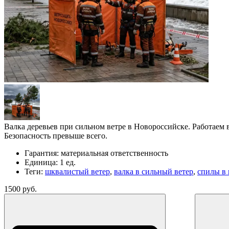
Валка деревьев при сильном ветре в Новороссийске. Работаем в
Безопасность превыше всего.
Гарантия:
материальная ответственность
Единица:
1 ед.
Теги:
шквалистый ветер
,
валка в сильный ветер
,
спилы в
1500 руб.