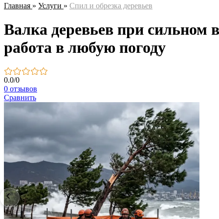
Главная
»
Услуги
»
Спил и обрезка деревьев
Валка деревьев при сильном в
работа в любую погоду
0.0
/
0
0 отзывов
Сравнить