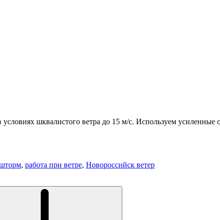
 условиях шквалистого ветра до 15 м/с. Используем усиленные о
 шторм
,
работа при ветре
,
Новороссийск ветер