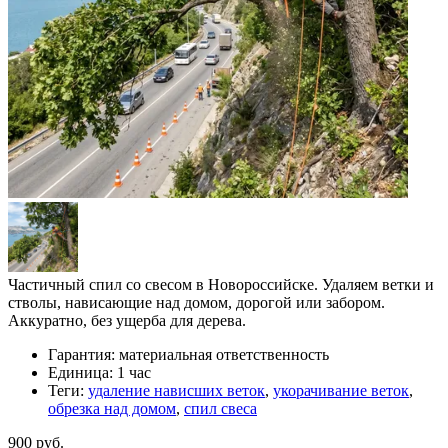
Частичный спил со свесом в Новороссийске. Удаляем ветки и
стволы, нависающие над домом, дорогой или забором.
Аккуратно, без ущерба для дерева.
Гарантия:
материальная ответственность
Единица:
1 час
Теги:
удаление нависших веток
,
укорачивание веток
,
обрезка над домом
,
спил свеса
900 руб.