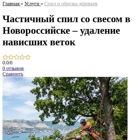
Главная
»
Услуги
»
Спил и обрезка деревьев
Частичный спил со свесом в
Новороссийске – удаление
нависших веток
0.0
/
0
0 отзывов
Сравнить