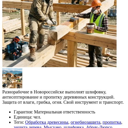
Разнорабочие в Новороссийске выполнят шлифовку,
антисептирование и пропитку деревянных конструкций.
Защита от влаги, грибка, огня. Свой инструмент и транспорт.
Гарантия:
Материальная ответственность
Единица:
чел.
Теги:
Обработка древесины
,
огнебиозащита
,
пропитка
,
защита дерева
,
Мысхако
,
шлифовка
,
Абрау-Дюрсо
,