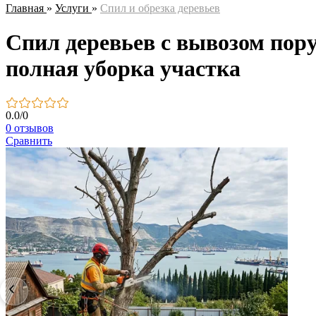
Главная
»
Услуги
»
Спил и обрезка деревьев
Спил деревьев с вывозом пор
полная уборка участка
0.0
/
0
0 отзывов
Сравнить