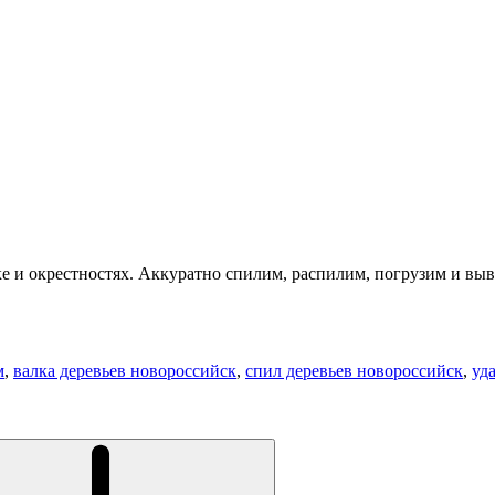
е и окрестностях. Аккуратно спилим, распилим, погрузим и выв
м
,
валка деревьев новороссийск
,
спил деревьев новороссийск
,
уд