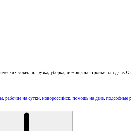
ческих задач: погрузка, уборка, помощь на стройке или даче. О
ты
,
рабочие на сутки
,
новороссийск
,
помощь на даче
,
подсобные р