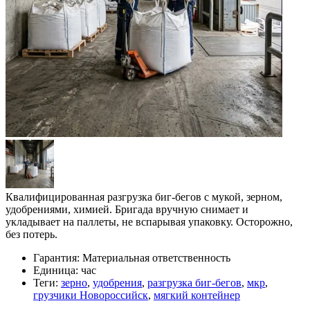
Квалифицированная разгрузка биг-бегов с мукой, зерном,
удобрениями, химией. Бригада вручную снимает и
укладывает на паллеты, не вспарывая упаковку. Осторожно,
без потерь.
Гарантия:
Материальная ответственность
Единица:
час
Теги:
зерно
,
удобрения
,
разгрузка биг-бегов
,
мкр
,
грузчики Новороссийск
,
мягкий контейнер