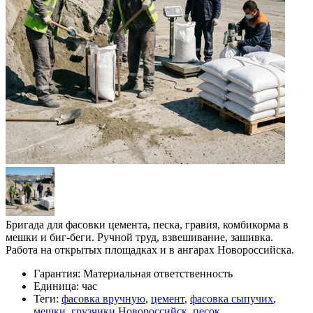
Бригада для фасовки цемента, песка, гравия, комбикорма в
мешки и биг-беги. Ручной труд, взвешивание, зашивка.
Работа на открытых площадках и в ангарах Новороссийска.
Гарантия:
Материальная ответственность
Единица:
час
Теги:
фасовка вручную
,
цемент
,
фасовка сыпучих
,
мешки
,
грузчики Новороссийск
,
песок