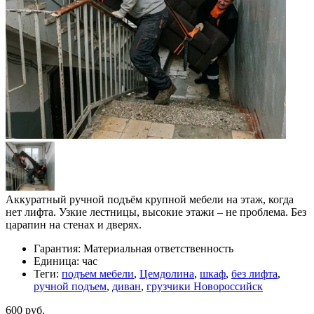
Аккуратный ручной подъём крупной мебели на этаж, когда
нет лифта. Узкие лестницы, высокие этажи – не проблема. Без
царапин на стенах и дверях.
Гарантия:
Материальная ответственность
Единица:
час
Теги:
подъем мебели
,
Цемдолина
,
шкаф
,
без лифта
,
ручной подъем
,
диван
,
грузчики Новороссийск
600 руб.