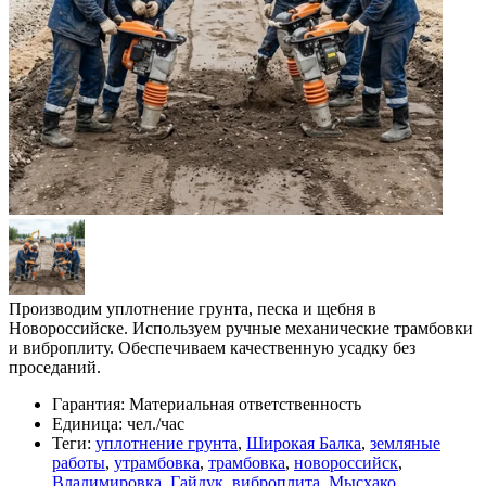
Производим уплотнение грунта, песка и щебня в
Новороссийске. Используем ручные механические трамбовки
и виброплиту. Обеспечиваем качественную усадку без
проседаний.
Гарантия:
Материальная ответственность
Единица:
чел./час
Теги:
уплотнение грунта
,
Широкая Балка
,
земляные
работы
,
утрамбовка
,
трамбовка
,
новороссийск
,
Владимировка
,
Гайдук
,
виброплита
,
Мысхако