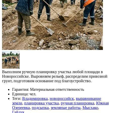
Выполним ручную планировку участка любой площади в
Новороссийске. Выровняем рельеф, распределим привозной
грунт, подготовим основание под благоустройство.
Гарантия:
Материальная ответственность
Единица:
чел.
Теги:
Владимировка
,
новороссийск
,
выравнивание
земли
,
планировка участка
,
ручная планировка
,
Южная
Озереевка
,
подсыпка
,
земляные работы
,
Мысхако
,
Гайдук