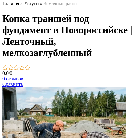
Главная
»
Услуги
»
Земляные работы
Копка траншей под
фундамент в Новороссийске |
Ленточный,
мелкозаглубленный
0.0
/
0
0 отзывов
Сравнить