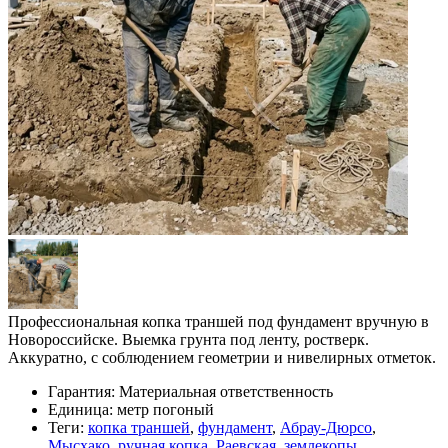
Профессиональная копка траншей под фундамент вручную в
Новороссийске. Выемка грунта под ленту, ростверк.
Аккуратно, с соблюдением геометрии и нивелирных отметок.
Гарантия:
Материальная ответственность
Единица:
метр погоный
Теги:
копка траншей
,
фундамент
,
Абрау-Дюрсо
,
Мысхако
,
ручная копка
,
Раевская
,
землекопы
,