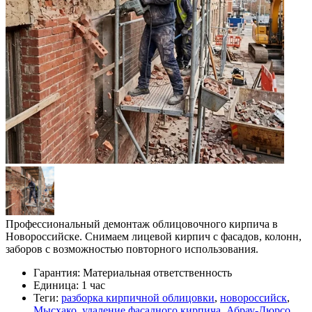
Профессиональный демонтаж облицовочного кирпича в
Новороссийске. Снимаем лицевой кирпич с фасадов, колонн,
заборов с возможностью повторного использования.
Гарантия:
Материальная ответственность
Единица:
1 час
Теги:
разборка кирпичной облицовки
,
новороссийск
,
Мысхако
,
удаление фасадного кирпича
,
Абрау-Дюрсо
,