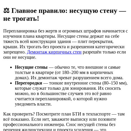
⚖️ Главное правило: несущую стену —
не трогать!
Перепланировка без жертв и огромных штрафов начинается с
изучения плана квартиры. Несущие стены держат на себе
тяжесть всей конструкции здания — плит перекрытия,
крыши. Их трогать без проекта и разрешения категорически
запрещено.
Демонтаж кирпичных стен
разрешён только если
они не несущие.
Несущие стены
— обычно те, что внешние и самые
толстые в квартире (от 180–200 мм в кирпичных
домах). Их демонтаж чреват разрушением всего дома.
Перегородки
— тонкие внутренние стены (80–150 мм),
которые служат только для зонирования. Их сносить
можно, но в большинстве случаев это всё равно
считается перепланировкой, о которой нужно
уведомить власти.
Как проверить? Посмотрите план БТИ в техпаспорте — там
всё показано. Если нет, закажите выписку или позовите
профессионального инженера. Снос несущей стены без
решения жилинспекции и проекта усиления — это