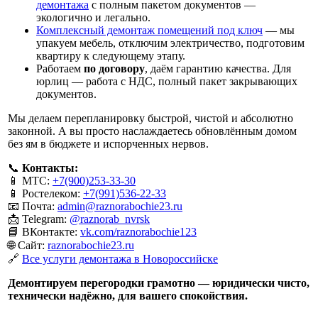
демонтажа
с полным пакетом документов —
экологично и легально.
Комплексный демонтаж помещений под ключ
— мы
упакуем мебель, отключим электричество, подготовим
квартиру к следующему этапу.
Работаем
по договору
, даём гарантию качества. Для
юрлиц — работа с НДС, полный пакет закрывающих
документов.
Мы делаем перепланировку быстрой, чистой и абсолютно
законной. А вы просто наслаждаетесь обновлённым домом
без ям в бюджете и испорченных нервов.
📞
Контакты:
📱 МТС:
+7(900)253-33-30
📱 Ростелеком:
+7(991)536-22-33
📧 Почта:
admin@raznorabochie23.ru
📩 Telegram:
@raznorab_nvrsk
📘 ВКонтакте:
vk.com/raznorabochie123
🌐 Сайт:
raznorabochie23.ru
🔗
Все услуги демонтажа в Новороссийске
Демонтируем перегородки грамотно — юридически чисто,
технически надёжно, для вашего спокойствия.